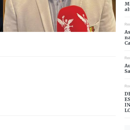
Mé
al
Re
As
na
Ca
Re
Au
Sa
Ro
D
E
I
L