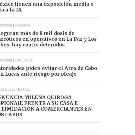
xico tienen una exposición media o
ta a la IA
dacción
|
Policiaca
eguran más de 8 mil dosis de
rcóticos en operativos en La Paz y Los
bos; hay cuatro detenidos
dacción
|
Los Cabos
toridades piden evitar el Arco de Cabo
n Lucas ante riesgo por oleaje
cio Casas
|
La Paz
ENUNCIA MILENA QUIROGA
SPIONAJE FRENTE A SU CASA E
NTIMIDACIÓN A COMERCIANTES EN
OS CABOS