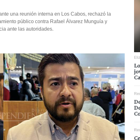
urante una reunión interna en Los Cabos, rechazó la
añamiento público contra Rafael Álvarez Munguía y
ia ante las autoridades.
Eli
Lo
jo
C
Re
De
De
Co
Re
Ce