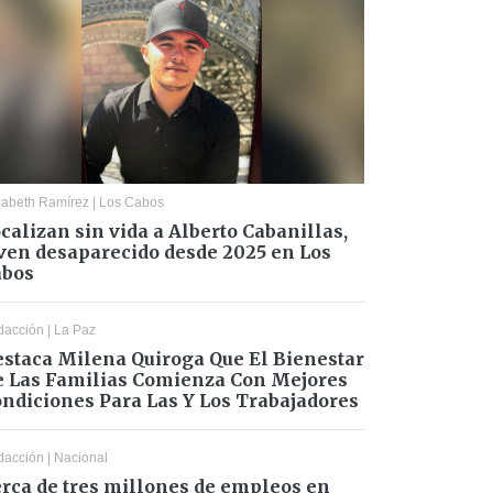
zabeth Ramírez
|
Los Cabos
calizan sin vida a Alberto Cabanillas,
ven desaparecido desde 2025 en Los
abos
dacción
|
La Paz
staca Milena Quiroga Que El Bienestar
 Las Familias Comienza Con Mejores
ndiciones Para Las Y Los Trabajadores
dacción
|
Nacional
rca de tres millones de empleos en