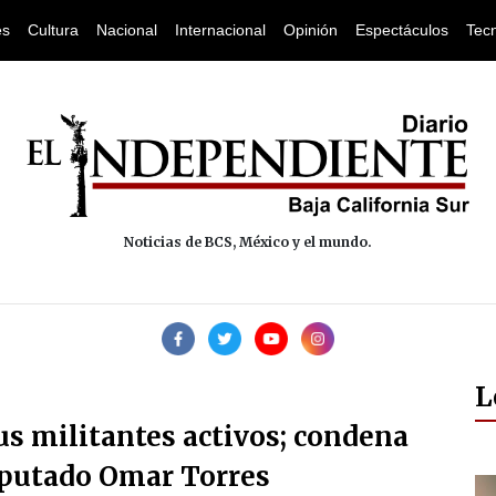
es
Cultura
Nacional
Internacional
Opinión
Espectáculos
Tec
Noticias de BCS, México y el mundo.
L
us militantes activos; condena
diputado Omar Torres