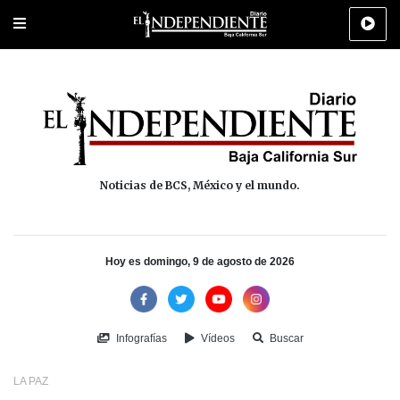
Portada
La Paz
Los Cabos
Policiaca
Deportes
Cultura
Na
Noticias de BCS, México y el mundo.
Hoy es domingo, 9 de agosto de 2026
Infografías
Vídeos
Buscar
LA PAZ