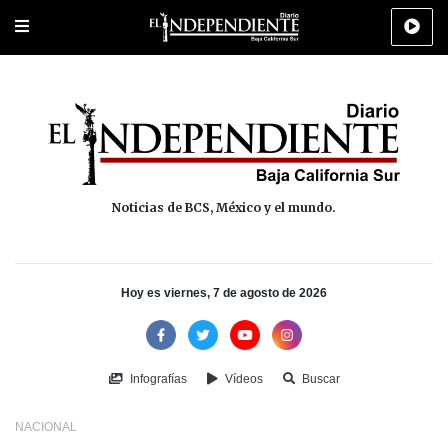
Portada
La Paz
Los Cabos
Policiaca
Deportes
Cultura
Na
Noticias de BCS, México y el mundo.
Hoy es viernes, 7 de agosto de 2026
Infografías
Vídeos
Buscar
NACIONAL