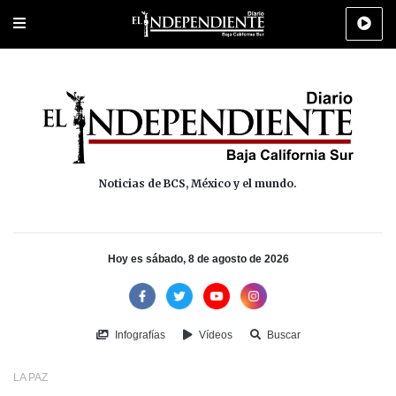
Portada
La Paz
Los Cabos
Policiaca
Deportes
Cultura
Na
Noticias de BCS, México y el mundo.
Hoy es sábado, 8 de agosto de 2026
Infografías
Vídeos
Buscar
LA PAZ