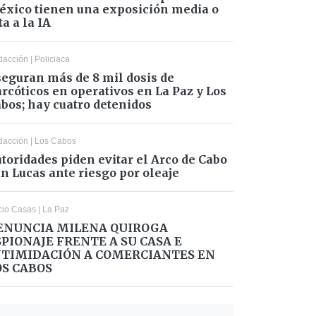
xico tienen una exposición media o
ta a la IA
dacción
|
Policiaca
eguran más de 8 mil dosis de
rcóticos en operativos en La Paz y Los
bos; hay cuatro detenidos
dacción
|
Los Cabos
toridades piden evitar el Arco de Cabo
n Lucas ante riesgo por oleaje
cio Casas
|
La Paz
ENUNCIA MILENA QUIROGA
SPIONAJE FRENTE A SU CASA E
NTIMIDACIÓN A COMERCIANTES EN
OS CABOS