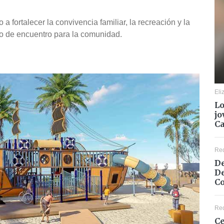
 a fortalecer la convivencia familiar, la recreación y la
to de encuentro para la comunidad.
Eli
Lo
jo
C
Re
De
De
Co
Re
Ce