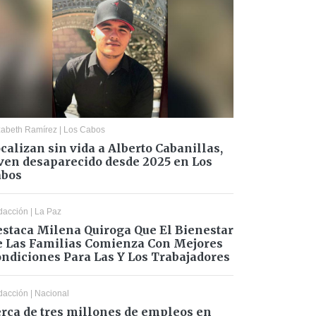
zabeth Ramírez
|
Los Cabos
calizan sin vida a Alberto Cabanillas,
ven desaparecido desde 2025 en Los
abos
dacción
|
La Paz
staca Milena Quiroga Que El Bienestar
 Las Familias Comienza Con Mejores
ndiciones Para Las Y Los Trabajadores
dacción
|
Nacional
rca de tres millones de empleos en