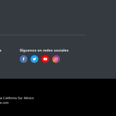
a
Síguenos en redes sociales
a California Sur. México
ve.com