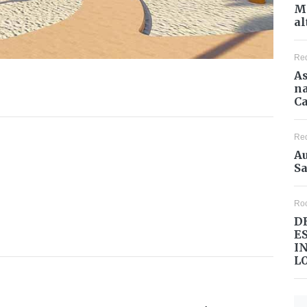
Mé
al
Re
As
na
Ca
Re
Au
Sa
Ro
D
E
I
L