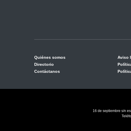
Quiénes somos
Aviso 
Directorio
Políti
Contáctanos
Políti
16 de septiembre s/n es
Teléf