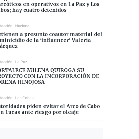
rcóticos en operativos en La Paz y Los
bos; hay cuatro detenidos
dacción
|
Nacional
tienen a presunto coautor material del
minicidio de la 'influencer' Valeria
árquez
dacción
|
La Paz
ORTALECE MILENA QUIROGA SU
ROYECTO CON LA INCORPORACIÓN DE
ORENA HINOJOSA
dacción
|
Los Cabos
toridades piden evitar el Arco de Cabo
n Lucas ante riesgo por oleaje