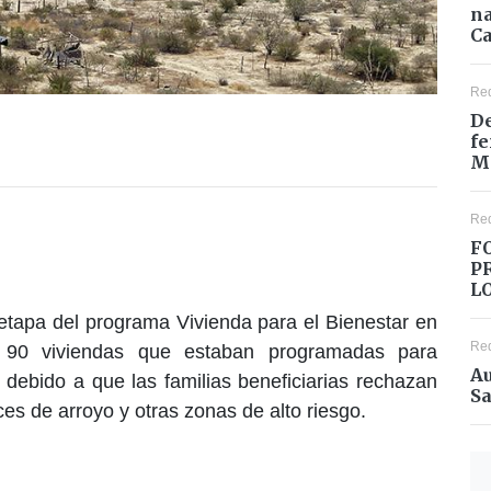
na
Ca
Re
De
fe
M
Re
F
P
L
 etapa del programa Vivienda para el Bienestar en
Re
90 viviendas que estaban programadas para
Au
 debido a que las familias beneficiarias rechazan
Sa
es de arroyo y otras zonas de alto riesgo.