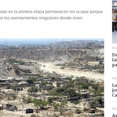
gadas en la primera etapa permanecen sin ocupar porque
ar los asentamientos irregulares donde viven.
Re
De
la
pa
Eli
Lo
jo
C
Re
As