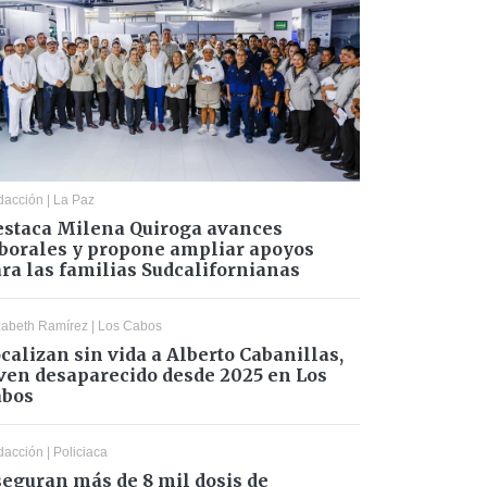
dacción
|
La Paz
staca Milena Quiroga avances
borales y propone ampliar apoyos
ra las familias Sudcalifornianas
zabeth Ramírez
|
Los Cabos
calizan sin vida a Alberto Cabanillas,
ven desaparecido desde 2025 en Los
abos
dacción
|
Policiaca
eguran más de 8 mil dosis de