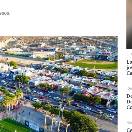
pesos.
Eli
Lo
jo
C
Re
De
De
Co
Re
Ce