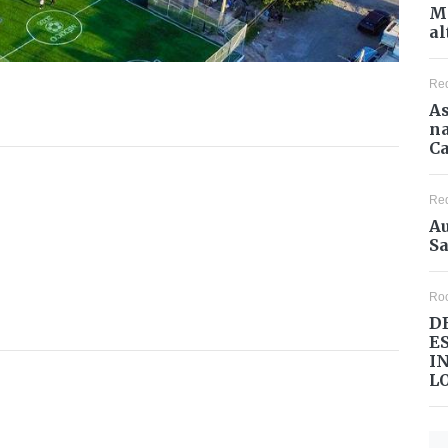
Mé
al
Re
As
na
Ca
Re
Au
Sa
Ro
D
E
I
L