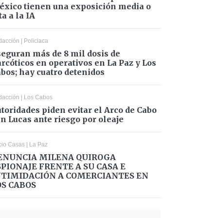
xico tienen una exposición media o
ta a la IA
dacción
|
Policiaca
eguran más de 8 mil dosis de
rcóticos en operativos en La Paz y Los
bos; hay cuatro detenidos
dacción
|
Los Cabos
toridades piden evitar el Arco de Cabo
n Lucas ante riesgo por oleaje
cio Casas
|
La Paz
ENUNCIA MILENA QUIROGA
SPIONAJE FRENTE A SU CASA E
NTIMIDACIÓN A COMERCIANTES EN
OS CABOS