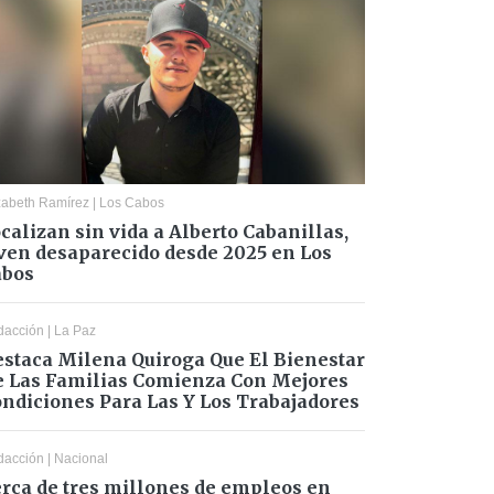
zabeth Ramírez
|
Los Cabos
calizan sin vida a Alberto Cabanillas,
ven desaparecido desde 2025 en Los
abos
dacción
|
La Paz
staca Milena Quiroga Que El Bienestar
 Las Familias Comienza Con Mejores
ndiciones Para Las Y Los Trabajadores
dacción
|
Nacional
rca de tres millones de empleos en