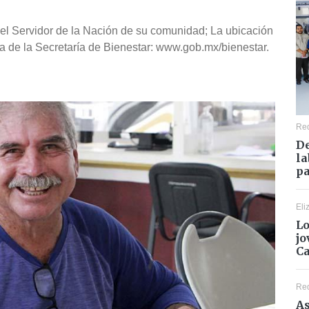
 del Servidor de la Nación de su comunidad; La ubicación
a de la Secretaría de Bienestar: www.gob.mx/bienestar.
Re
De
la
pa
Eli
Lo
jo
C
Re
As