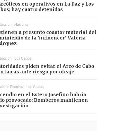
rcóticos en operativos en La Paz y Los
bos; hay cuatro detenidos
dacción
|
Nacional
tienen a presunto coautor material del
minicidio de la 'influencer' Valeria
árquez
dacción
|
Los Cabos
toridades piden evitar el Arco de Cabo
n Lucas ante riesgo por oleaje
zabeth Ramírez
|
Los Cabos
cendio en el Estero Josefino habría
do provocado: Bomberos mantienen
vestigación