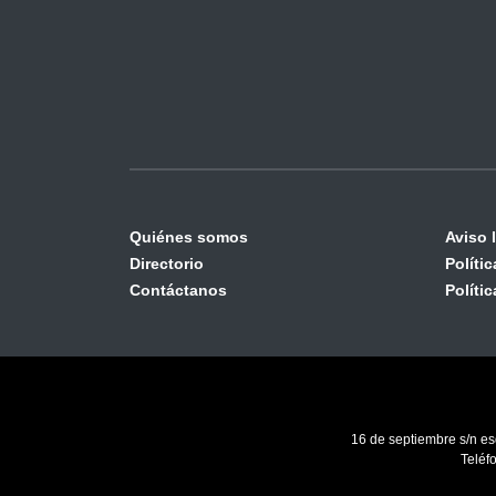
Quiénes somos
Aviso 
Directorio
Políti
Contáctanos
Políti
16 de septiembre s/n es
Teléf