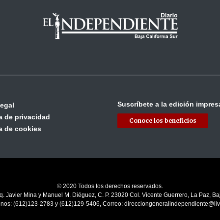
Suscríbete a la edición impres
legal
ca de privacidad
Conoce los beneficios
ca de cookies
© 2020 Todos los derechos reservados.
q. Javier Mina y Manuel M. Diéguez, C. P. 23020 Col. Vicente Guerrero, La Paz, Baj
onos: (612)123-2783 y (612)129-5406, Correo: direcciongeneralindependiente@li