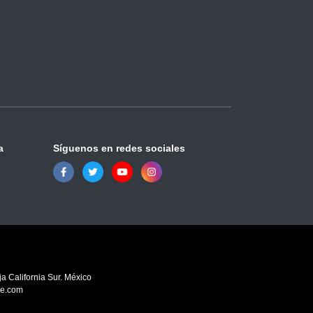
a
Síguenos en redes sociales
a California Sur. México
ve.com