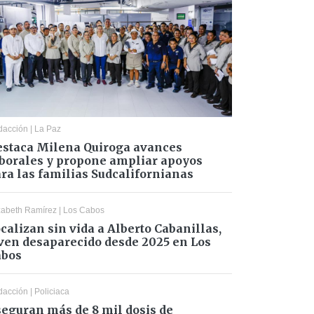
dacción
|
La Paz
staca Milena Quiroga avances
borales y propone ampliar apoyos
ra las familias Sudcalifornianas
zabeth Ramírez
|
Los Cabos
calizan sin vida a Alberto Cabanillas,
ven desaparecido desde 2025 en Los
abos
dacción
|
Policiaca
eguran más de 8 mil dosis de