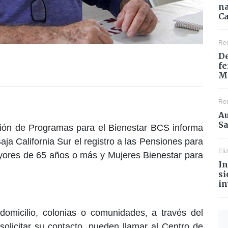
na
Ca
Re
De
fe
M
Re
Au
Sa
ación de Programas para el Bienestar BCS informa
Baja California Sur el registro a las Pensiones para
Eli
ayores de 65 años o más y Mujeres Bienestar para
In
si
in
 domicilio, colonias o comunidades, a través del
solicitar su contacto, pueden llamar al Centro de