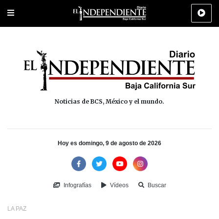
Portada
La Paz
Los Cabos
Policiaca
Deportes
Cultura
Na
Noticias de BCS, México y el mundo.
Hoy es domingo, 9 de agosto de 2026
Infografías
Vídeos
Buscar
LA PAZ