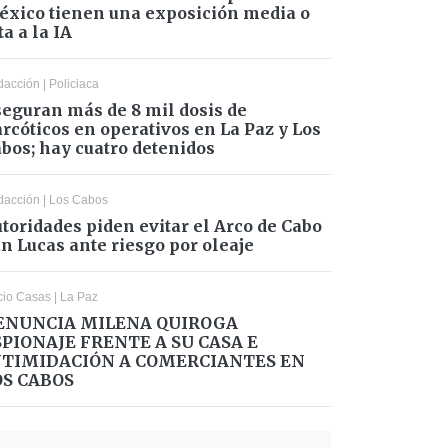
xico tienen una exposición media o
ta a la IA
dacción
|
Policiaca
eguran más de 8 mil dosis de
rcóticos en operativos en La Paz y Los
bos; hay cuatro detenidos
dacción
|
Los Cabos
toridades piden evitar el Arco de Cabo
n Lucas ante riesgo por oleaje
cio Casas
|
La Paz
ENUNCIA MILENA QUIROGA
SPIONAJE FRENTE A SU CASA E
NTIMIDACIÓN A COMERCIANTES EN
OS CABOS