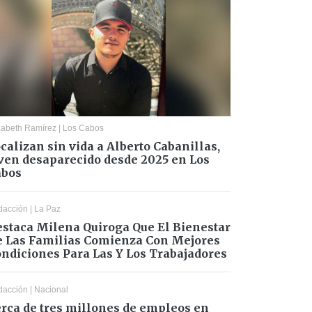
zabeth Ramírez
|
Los Cabos
calizan sin vida a Alberto Cabanillas,
ven desaparecido desde 2025 en Los
abos
dacción
|
La Paz
staca Milena Quiroga Que El Bienestar
 Las Familias Comienza Con Mejores
ndiciones Para Las Y Los Trabajadores
dacción
|
Nacional
rca de tres millones de empleos en