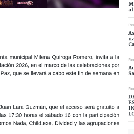
Mé
al
Re
As
na
Ca
enta municipal Milena Quiroga Romero, invita a la
Re
ndación 2026, en el marco de las celebraciones por
Au
Sa
 Paz, que se llevará a cabo este fin de semana en
Ro
D
E
, Juan Lara Guzmán, que el acceso será gratuito a
I
L
 las 17:30 horas el sábado 16 con la participación
mos Nada, Child.exe, Divided y las agrupaciones