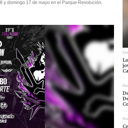
 16 y domingo 17 de mayo en el Parque Revolución.
Eli
Lo
jo
C
Re
De
De
Co
Re
Ce