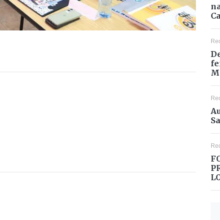
na
Ca
Re
De
fe
M
Re
Au
Sa
Re
F
P
L