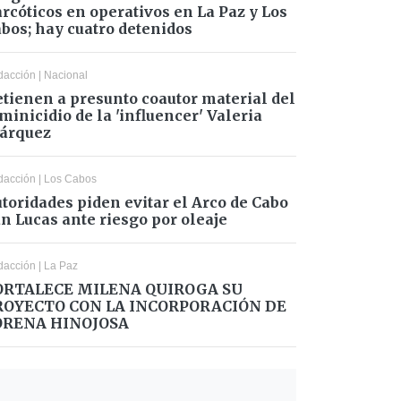
rcóticos en operativos en La Paz y Los
bos; hay cuatro detenidos
dacción
|
Nacional
tienen a presunto coautor material del
minicidio de la 'influencer' Valeria
árquez
dacción
|
Los Cabos
toridades piden evitar el Arco de Cabo
n Lucas ante riesgo por oleaje
dacción
|
La Paz
ORTALECE MILENA QUIROGA SU
ROYECTO CON LA INCORPORACIÓN DE
ORENA HINOJOSA