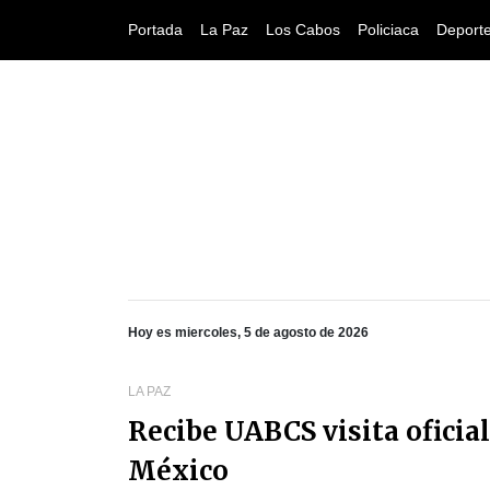
Portada
La Paz
Los Cabos
Policiaca
Deport
Hoy es miercoles, 5 de agosto de 2026
LA PAZ
Recibe UABCS visita oficia
México