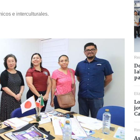
icos e interculturales.
Re
De
la
pa
Eli
Lo
jo
C
Re
As