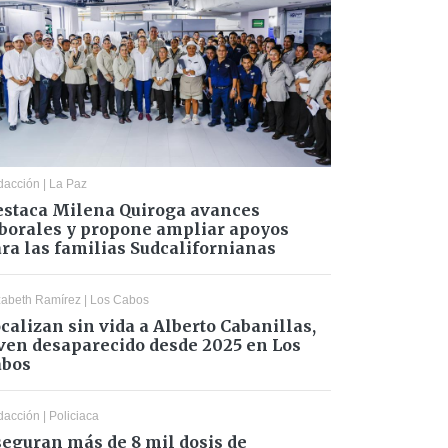
dacción
|
La Paz
staca Milena Quiroga avances
borales y propone ampliar apoyos
ra las familias Sudcalifornianas
zabeth Ramírez
|
Los Cabos
calizan sin vida a Alberto Cabanillas,
ven desaparecido desde 2025 en Los
abos
dacción
|
Policiaca
eguran más de 8 mil dosis de