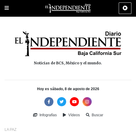
Portada
La Paz
Los Cabos
Policiaca
Deportes
Cultura
Na
Noticias de BCS, México y el mundo.
Hoy es sábado, 8 de agosto de 2026
Infografías
Vídeos
Buscar
LA PAZ