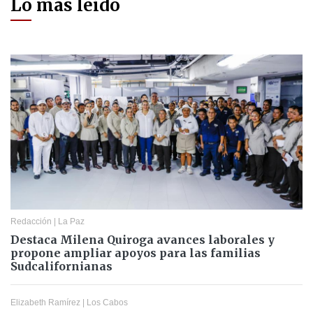
Lo más leído
Redacción
|
La Paz
Destaca Milena Quiroga avances laborales y
propone ampliar apoyos para las familias
Sudcalifornianas
Elizabeth Ramírez
|
Los Cabos