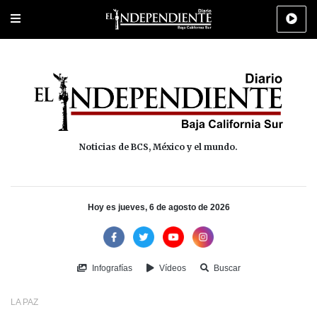
Portada
La Paz
Los Cabos
Policiaca
Deportes
Cultura
Na
Noticias de BCS, México y el mundo.
Hoy es jueves, 6 de agosto de 2026
Infografías
Vídeos
Buscar
LA PAZ