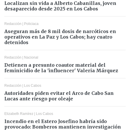
Localizan sin vida a Alberto Cabanillas, joven
desaparecido desde 2025 en Los Cabos
Redacción
|
Policiaca
Aseguran más de 8 mil dosis de narcóticos en
operativos en La Paz y Los Cabos; hay cuatro
detenidos
Redacción
|
Nacional
Detienen a presunto coautor material del
feminicidio de la 'influencer' Valeria Márquez
Redacción
|
Los Cabos
Autoridades piden evitar el Arco de Cabo San
Lucas ante riesgo por oleaje
Elizabeth Ramírez
|
Los Cabos
Incendio en el Estero Josefino habría sido
provocado: Bomberos mantienen investigación