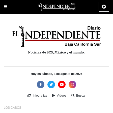
Portada
La Paz
Los Cabos
Policiaca
Deportes
Cultura
Na
Noticias de BCS, México y el mundo.
Hoy es sábado, 8 de agosto de 2026
Infografías
Vídeos
Buscar
LOS CABOS