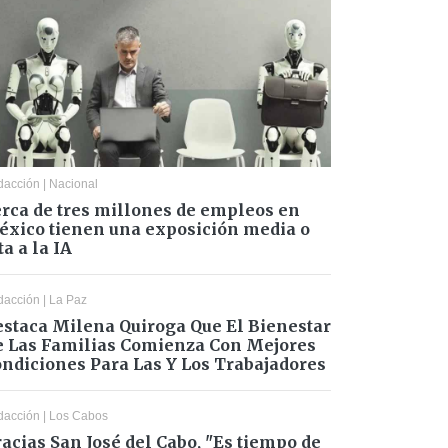
dacción
|
Nacional
rca de tres millones de empleos en
xico tienen una exposición media o
ta a la IA
dacción
|
La Paz
staca Milena Quiroga Que El Bienestar
 Las Familias Comienza Con Mejores
ndiciones Para Las Y Los Trabajadores
dacción
|
Los Cabos
acias San José del Cabo, "Es tiempo de