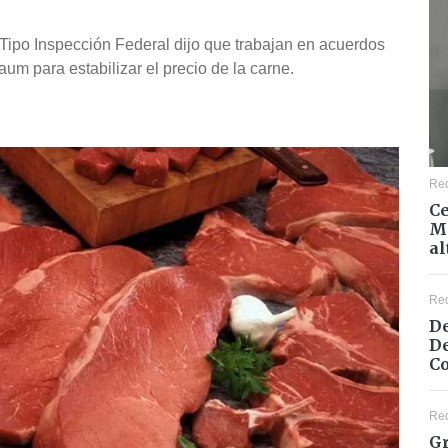
Tipo Inspección Federal dijo que trabajan en acuerdos
um para estabilizar el precio de la carne.
Re
Ce
Mé
al
Re
De
De
Co
Re
Gr