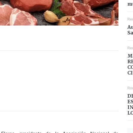
mu
Re
Au
Sa
Re
M
R
C
C
Ro
D
E
I
L