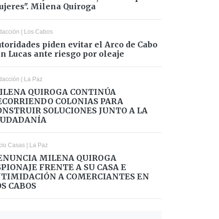
jeres". Milena Quiroga
dacción
|
Los Cabos
toridades piden evitar el Arco de Cabo
n Lucas ante riesgo por oleaje
dacción
|
La Paz
ILENA QUIROGA CONTINÚA
ECORRIENDO COLONIAS PARA
ONSTRUIR SOLUCIONES JUNTO A LA
IUDADANÍA
cio Casas
|
La Paz
ENUNCIA MILENA QUIROGA
SPIONAJE FRENTE A SU CASA E
NTIMIDACIÓN A COMERCIANTES EN
OS CABOS