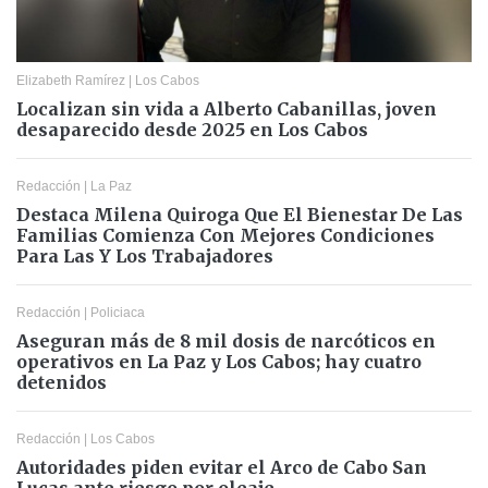
Elizabeth Ramírez
|
Los Cabos
Localizan sin vida a Alberto Cabanillas, joven
desaparecido desde 2025 en Los Cabos
Redacción
|
La Paz
Destaca Milena Quiroga Que El Bienestar De Las
Familias Comienza Con Mejores Condiciones
Para Las Y Los Trabajadores
Redacción
|
Policiaca
Aseguran más de 8 mil dosis de narcóticos en
operativos en La Paz y Los Cabos; hay cuatro
detenidos
Redacción
|
Los Cabos
Autoridades piden evitar el Arco de Cabo San
Lucas ante riesgo por oleaje