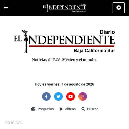
Portada
La Paz
Los Cabos
Policiaca
Deportes
Cultura
Na
Noticias de BCS, México y el mundo.
Hoy es viernes, 7 de agosto de 2026
Infografías
Vídeos
Buscar
POLICIACA