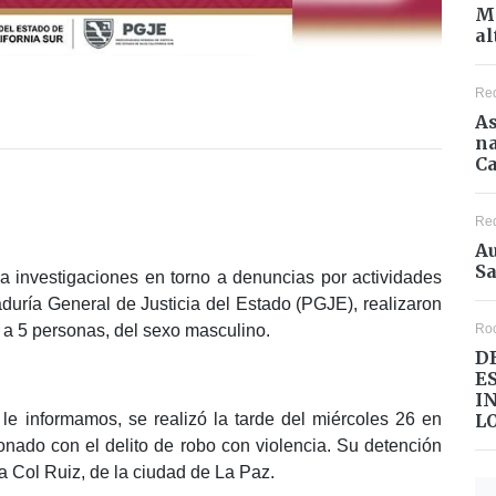
Mé
al
Re
As
na
Ca
Re
Au
Sa
 a investigaciones en torno a denuncias por actividades
raduría General de Justicia del Estado (PGJE), realizaron
Ro
 a 5 personas, del sexo masculino.
D
E
I
L
le informamos, se realizó la tarde del miércoles 26 en
onado con el delito de robo con violencia. Su detención
la Col Ruiz, de la ciudad de La Paz.