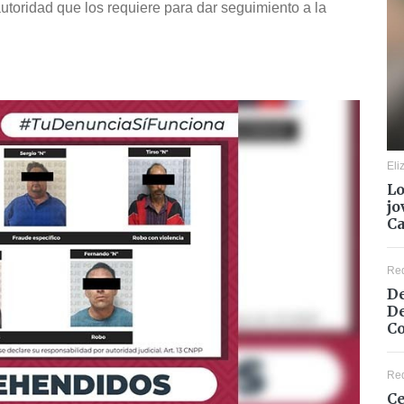
utoridad que los requiere para dar seguimiento a la
Eli
Lo
jo
C
Re
De
De
Co
Re
Ce