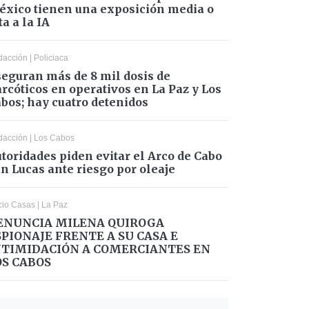
xico tienen una exposición media o
ta a la IA
dacción
|
Policiaca
eguran más de 8 mil dosis de
rcóticos en operativos en La Paz y Los
bos; hay cuatro detenidos
dacción
|
Los Cabos
toridades piden evitar el Arco de Cabo
n Lucas ante riesgo por oleaje
cio Casas
|
La Paz
ENUNCIA MILENA QUIROGA
SPIONAJE FRENTE A SU CASA E
NTIMIDACIÓN A COMERCIANTES EN
OS CABOS