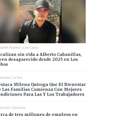
zabeth Ramírez
|
Los Cabos
calizan sin vida a Alberto Cabanillas,
ven desaparecido desde 2025 en Los
abos
dacción
|
La Paz
staca Milena Quiroga Que El Bienestar
 Las Familias Comienza Con Mejores
ndiciones Para Las Y Los Trabajadores
dacción
|
Nacional
rca de tres millones de empleos en