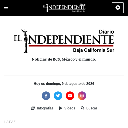
Portada
La Paz
Los Cabos
Policiaca
Deportes
Cultura
Na
Noticias de BCS, México y el mundo.
Hoy es domingo, 9 de agosto de 2026
Infografías
Vídeos
Buscar
LA PAZ