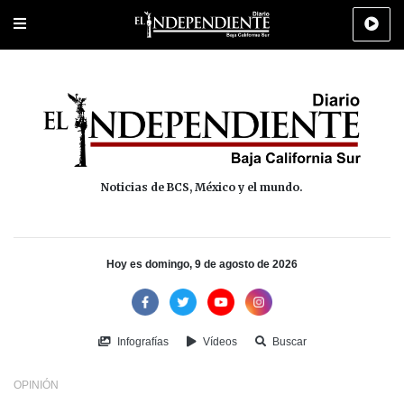
Portada
La Paz
Los Cabos
Policiaca
Deportes
Cultura
Na
Noticias de BCS, México y el mundo.
Hoy es domingo, 9 de agosto de 2026
Infografías
Vídeos
Buscar
OPINIÓN