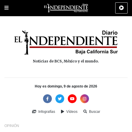
Portada
La Paz
Los Cabos
Policiaca
Deportes
Cultura
Na
Noticias de BCS, México y el mundo.
Hoy es domingo, 9 de agosto de 2026
Infografías
Vídeos
Buscar
OPINIÓN