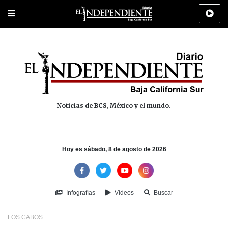
Portada
La Paz
Los Cabos
Policiaca
Deportes
Cultura
Na
Noticias de BCS, México y el mundo.
Hoy es sábado, 8 de agosto de 2026
Infografías
Vídeos
Buscar
LOS CABOS