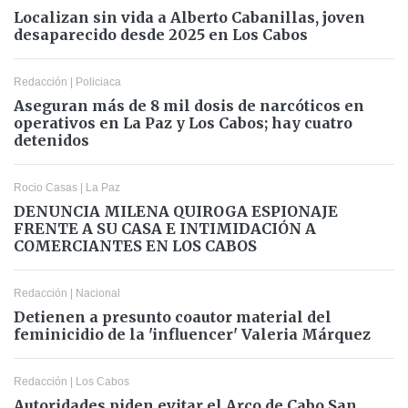
Localizan sin vida a Alberto Cabanillas, joven
desaparecido desde 2025 en Los Cabos
Redacción
|
Policiaca
Aseguran más de 8 mil dosis de narcóticos en
operativos en La Paz y Los Cabos; hay cuatro
detenidos
Rocio Casas
|
La Paz
DENUNCIA MILENA QUIROGA ESPIONAJE
FRENTE A SU CASA E INTIMIDACIÓN A
COMERCIANTES EN LOS CABOS
Redacción
|
Nacional
Detienen a presunto coautor material del
feminicidio de la 'influencer' Valeria Márquez
Redacción
|
Los Cabos
Autoridades piden evitar el Arco de Cabo San