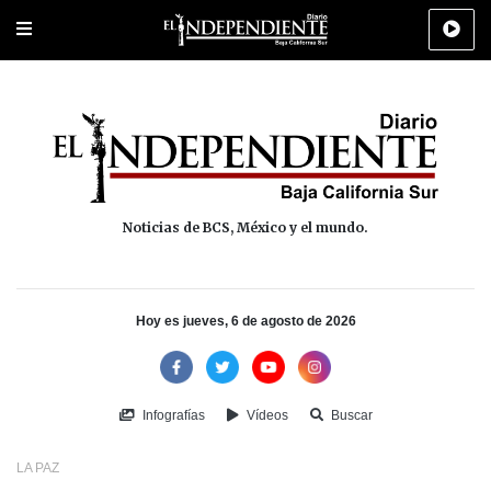
Portada
La Paz
Los Cabos
Policiaca
Deportes
Cultura
Na
Noticias de BCS, México y el mundo.
Hoy es jueves, 6 de agosto de 2026
Infografías
Vídeos
Buscar
LA PAZ