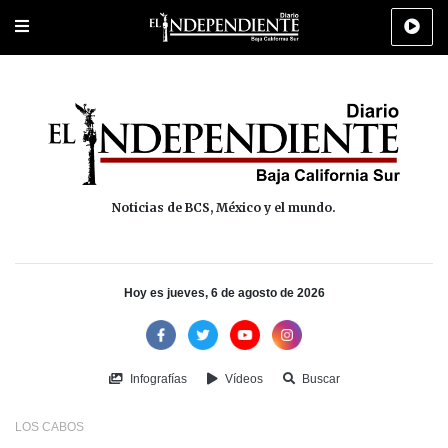
Portada
La Paz
Los Cabos
Policiaca
Deportes
Cultura
Na
Noticias de BCS, México y el mundo.
Hoy es jueves, 6 de agosto de 2026
Infografías
Vídeos
Buscar
LOS CABOS