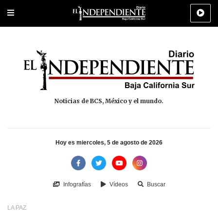
Portada
La Paz
Los Cabos
Policiaca
Deportes
Cultura
Na
Noticias de BCS, México y el mundo.
Hoy es miercoles, 5 de agosto de 2026
Infografías
Vídeos
Buscar
LA PAZ