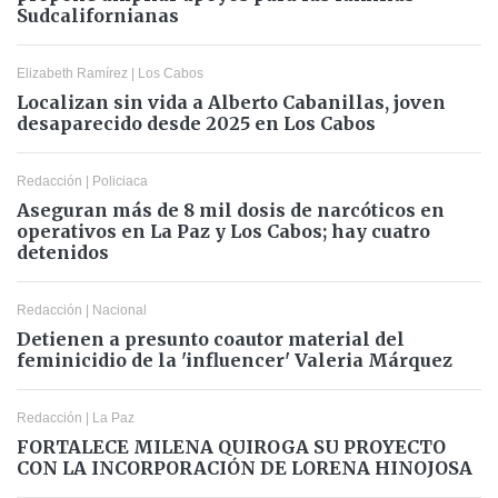
Sudcalifornianas
Elizabeth Ramírez
|
Los Cabos
Localizan sin vida a Alberto Cabanillas, joven
desaparecido desde 2025 en Los Cabos
Redacción
|
Policiaca
Aseguran más de 8 mil dosis de narcóticos en
operativos en La Paz y Los Cabos; hay cuatro
detenidos
Redacción
|
Nacional
Detienen a presunto coautor material del
feminicidio de la 'influencer' Valeria Márquez
Redacción
|
La Paz
FORTALECE MILENA QUIROGA SU PROYECTO
CON LA INCORPORACIÓN DE LORENA HINOJOSA