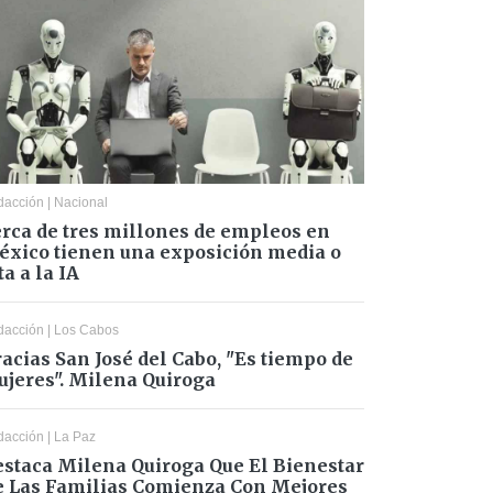
dacción
|
Nacional
rca de tres millones de empleos en
xico tienen una exposición media o
ta a la IA
dacción
|
Los Cabos
acias San José del Cabo, "Es tiempo de
jeres". Milena Quiroga
dacción
|
La Paz
staca Milena Quiroga Que El Bienestar
 Las Familias Comienza Con Mejores