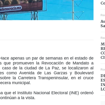
Co
Re
Au
Sa
Re
M
R
C
C
. Hace apenas un par de semanas en el estado de
res que promueven la Revocación de Mandato a
l caso de la ciudad de La Paz, se localizaron al
Ro
dades como Avenida de Las Garzas y Boulevard
D
obre la Carretera Transpeninsular, en el cruce
E
becera municipal.
I
L
que el Instituto Nacional Electoral (INE) ordenó
ontinúan a la vista.