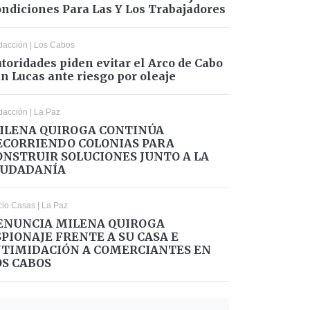
ndiciones Para Las Y Los Trabajadores
dacción
|
Los Cabos
toridades piden evitar el Arco de Cabo
n Lucas ante riesgo por oleaje
dacción
|
La Paz
ILENA QUIROGA CONTINÚA
ECORRIENDO COLONIAS PARA
ONSTRUIR SOLUCIONES JUNTO A LA
IUDADANÍA
cio Casas
|
La Paz
ENUNCIA MILENA QUIROGA
SPIONAJE FRENTE A SU CASA E
NTIMIDACIÓN A COMERCIANTES EN
OS CABOS