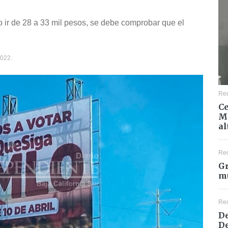
o ir de 28 a 33 mil pesos, se debe comprobar que el
022.
Re
Ce
Mé
al
Re
Gr
mu
Re
De
De