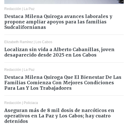
Redacción
|
La Paz
Destaca Milena Quiroga avances laborales y
propone ampliar apoyos para las familias
Sudcalifornianas
Elizabeth Ramírez
|
Los Cabos
Localizan sin vida a Alberto Cabanillas, joven
desaparecido desde 2025 en Los Cabos
Redacción
|
La Paz
Destaca Milena Quiroga Que El Bienestar De Las
Familias Comienza Con Mejores Condiciones
Para Las Y Los Trabajadores
Redacción
|
Policiaca
Aseguran más de 8 mil dosis de narcóticos en
operativos en La Paz y Los Cabos; hay cuatro
detenidos