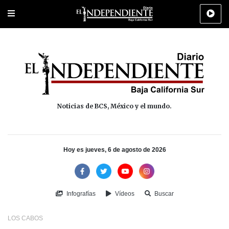
Portada
La Paz
Los Cabos
Policiaca
Deportes
Cultura
Na
Noticias de BCS, México y el mundo.
Hoy es jueves, 6 de agosto de 2026
Infografías
Vídeos
Buscar
LOS CABOS