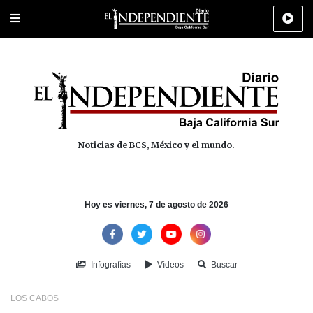
Portada
La Paz
Los Cabos
Policiaca
Deportes
Cultura
Na
Noticias de BCS, México y el mundo.
Hoy es viernes, 7 de agosto de 2026
Infografías
Vídeos
Buscar
LOS CABOS