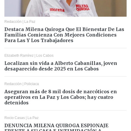
Redacción
|
La Paz
Destaca Milena Quiroga Que El Bienestar De Las
Familias Comienza Con Mejores Condiciones
Para Las Y Los Trabajadores
Elizabeth Ramírez
|
Los Cabos
Localizan sin vida a Alberto Cabanillas, joven
desaparecido desde 2025 en Los Cabos
Redacción
|
Policiaca
Aseguran más de 8 mil dosis de narcóticos en
operativos en La Paz y Los Cabos; hay cuatro
detenidos
Rocio Casas
|
La Paz
DENUNCIA MILENA QUIROGA ESPIONAJE
FRENTE A SU CASA E INTIMIDACIÓN A