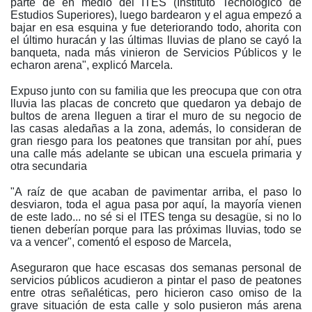
parte de en medio del ITES (Instituto Tecnológico de
Estudios Superiores), luego bardearon y el agua empezó a
bajar en esa esquina y fue deteriorando todo, ahorita con
el último huracán y las últimas lluvias de plano se cayó la
banqueta, nada más vinieron de Servicios Públicos y le
echaron arena", explicó Marcela.
Expuso junto con su familia que les preocupa que con otra
lluvia las placas de concreto que quedaron ya debajo de
bultos de arena lleguen a tirar el muro de su negocio de
las casas aledañas a la zona, además, lo consideran de
gran riesgo para los peatones que transitan por ahí, pues
una calle más adelante se ubican una escuela primaria y
otra secundaria
"A raíz de que acaban de pavimentar arriba, el paso lo
desviaron, toda el agua pasa por aquí, la mayoría vienen
de este lado... no sé si el ITES tenga su desagüe, si no lo
tienen deberían porque para las próximas lluvias, todo se
va a vencer", comentó el esposo de Marcela,
Aseguraron que hace escasas dos semanas personal de
servicios públicos acudieron a pintar el paso de peatones
entre otras señaléticas, pero hicieron caso omiso de la
grave situación de esta calle y solo pusieron más arena