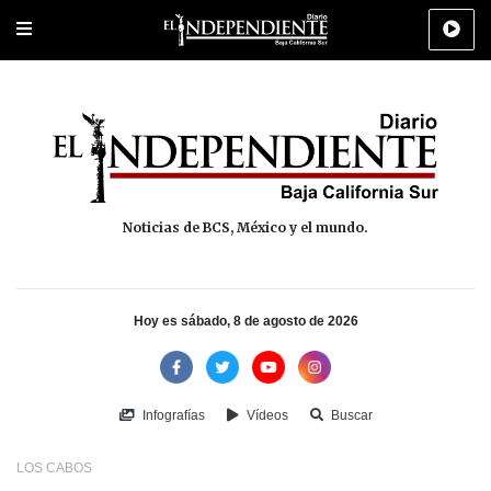
Portada
La Paz
Los Cabos
Policiaca
Deportes
Cultura
Na
Noticias de BCS, México y el mundo.
Hoy es sábado, 8 de agosto de 2026
Infografías
Vídeos
Buscar
LOS CABOS