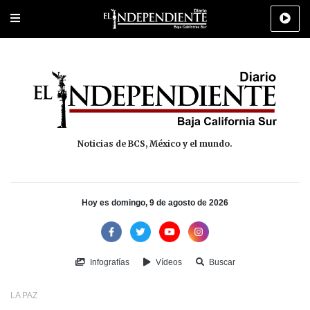
Portada
La Paz
Los Cabos
Policiaca
Deportes
Cultura
Na
Noticias de BCS, México y el mundo.
Hoy es domingo, 9 de agosto de 2026
Infografías
Vídeos
Buscar
LA PAZ