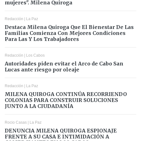
mujeres". Milena Quiroga
Redacción
|
La Paz
Destaca Milena Quiroga Que El Bienestar De Las
Familias Comienza Con Mejores Condiciones
Para Las Y Los Trabajadores
Redacción
|
Los Cabos
Autoridades piden evitar el Arco de Cabo San
Lucas ante riesgo por oleaje
Redacción
|
La Paz
MILENA QUIROGA CONTINÚA RECORRIENDO
COLONIAS PARA CONSTRUIR SOLUCIONES
JUNTO A LA CIUDADANÍA
Rocio Casas
|
La Paz
DENUNCIA MILENA QUIROGA ESPIONAJE
FRENTE A SU CASA E INTIMIDACIÓN A