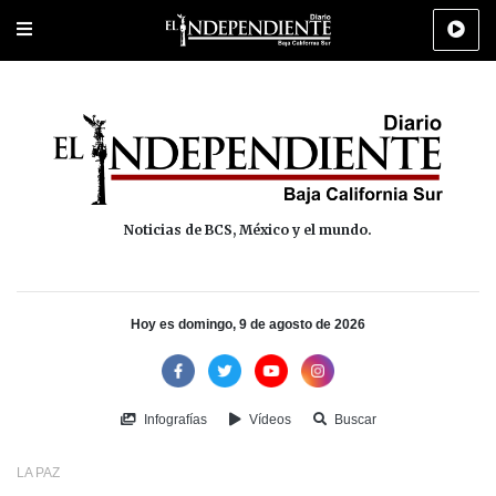
Portada
La Paz
Los Cabos
Policiaca
Deportes
Cultura
Na
Noticias de BCS, México y el mundo.
Hoy es domingo, 9 de agosto de 2026
Infografías
Vídeos
Buscar
LA PAZ