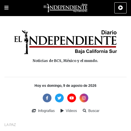
Portada
La Paz
Los Cabos
Policiaca
Deportes
Cultura
Na
Noticias de BCS, México y el mundo.
Hoy es domingo, 9 de agosto de 2026
Infografías
Vídeos
Buscar
LA PAZ