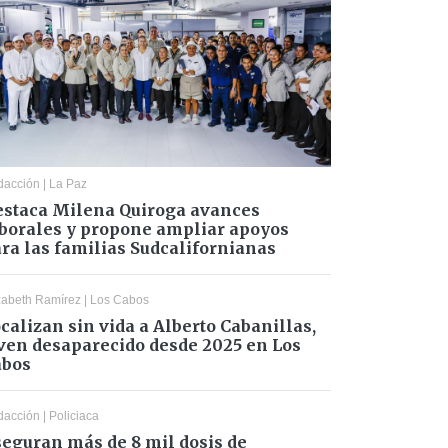
dacción
|
La Paz
staca Milena Quiroga avances
borales y propone ampliar apoyos
ra las familias Sudcalifornianas
zabeth Ramírez
|
Los Cabos
calizan sin vida a Alberto Cabanillas,
ven desaparecido desde 2025 en Los
abos
dacción
|
Policiaca
eguran más de 8 mil dosis de