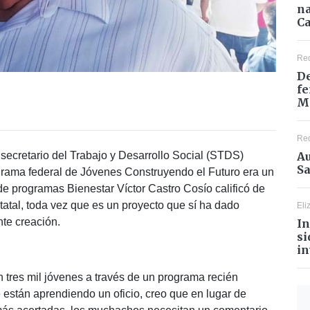
na
Ca
Re
De
fe
M
Re
Au
secretario del Trabajo y Desarrollo Social (STDS)
Sa
rama federal de Jóvenes Construyendo el Futuro era un
 de programas Bienestar Víctor Castro Cosío calificó de
tatal, toda vez que es un proyecto que sí ha dado
Eli
nte creación.
In
si
in
tres mil jóvenes a través de un programa recién
e están aprendiendo un oficio, creo que en lugar de