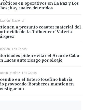
rcóticos en operativos en La Paz y Los
bos; hay cuatro detenidos
dacción
|
Nacional
tienen a presunto coautor material del
minicidio de la 'influencer' Valeria
árquez
dacción
|
Los Cabos
toridades piden evitar el Arco de Cabo
n Lucas ante riesgo por oleaje
zabeth Ramírez
|
Los Cabos
cendio en el Estero Josefino habría
do provocado: Bomberos mantienen
vestigación