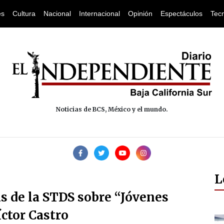
es
Cultura
Nacional
Internacional
Opinión
Espectáculos
Tec
Noticias de BCS, México y el mundo.
L
s de la STDS sobre “Jóvenes
íctor Castro