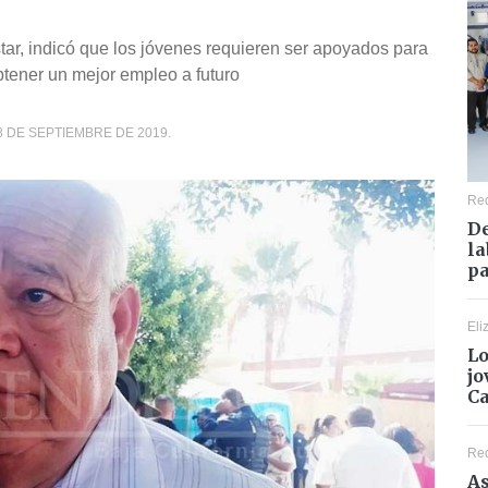
tar, indicó que los jóvenes requieren ser apoyados para
obtener un mejor empleo a futuro
8 DE SEPTIEMBRE DE 2019.
Re
De
la
pa
Eli
Lo
jo
C
Re
As