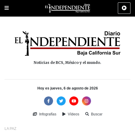
Portada
La Paz
Los Cabos
Policiaca
Deportes
Cultura
Na
Noticias de BCS, México y el mundo.
Hoy es jueves, 6 de agosto de 2026
Infografías
Vídeos
Buscar
LA PAZ