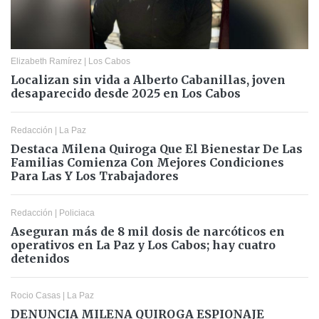
Elizabeth Ramírez
|
Los Cabos
Localizan sin vida a Alberto Cabanillas, joven
desaparecido desde 2025 en Los Cabos
Redacción
|
La Paz
Destaca Milena Quiroga Que El Bienestar De Las
Familias Comienza Con Mejores Condiciones
Para Las Y Los Trabajadores
Redacción
|
Policiaca
Aseguran más de 8 mil dosis de narcóticos en
operativos en La Paz y Los Cabos; hay cuatro
detenidos
Rocio Casas
|
La Paz
DENUNCIA MILENA QUIROGA ESPIONAJE