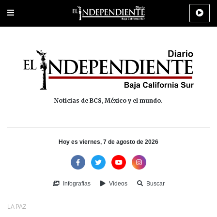
Portada
La Paz
Los Cabos
Policiaca
Deportes
Cultura
Na
Noticias de BCS, México y el mundo.
Hoy es viernes, 7 de agosto de 2026
Infografías
Vídeos
Buscar
LA PAZ