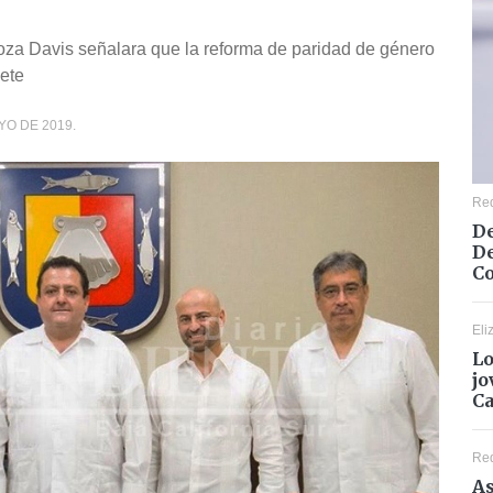
za Davis señalara que la reforma de paridad de género
nete
YO DE 2019.
Re
De
De
Co
Eli
Lo
jo
C
Re
As