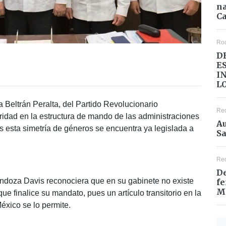
na
Ca
Ro
D
E
I
L
 Beltrán Peralta, del Partido Revolucionario
Re
paridad en la estructura de mando de las administraciones
Au
 esta simetría de géneros se encuentra ya legislada a
Sa
Re
De
ndoza Davis reconociera que en su gabinete no existe
fe
M
ue finalice su mandato, pues un artículo transitorio en la
México se lo permite.