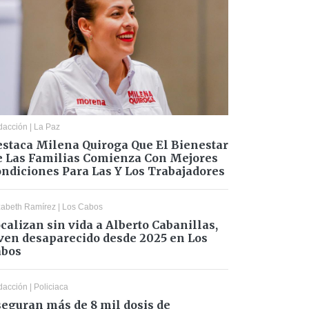
dacción
|
La Paz
staca Milena Quiroga Que El Bienestar
 Las Familias Comienza Con Mejores
ndiciones Para Las Y Los Trabajadores
zabeth Ramírez
|
Los Cabos
calizan sin vida a Alberto Cabanillas,
ven desaparecido desde 2025 en Los
abos
dacción
|
Policiaca
eguran más de 8 mil dosis de