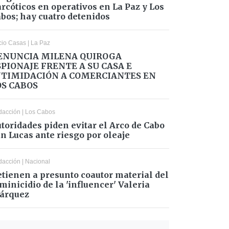
rcóticos en operativos en La Paz y Los
bos; hay cuatro detenidos
cio Casas
|
La Paz
ENUNCIA MILENA QUIROGA
SPIONAJE FRENTE A SU CASA E
NTIMIDACIÓN A COMERCIANTES EN
OS CABOS
dacción
|
Los Cabos
toridades piden evitar el Arco de Cabo
n Lucas ante riesgo por oleaje
dacción
|
Nacional
tienen a presunto coautor material del
minicidio de la 'influencer' Valeria
árquez