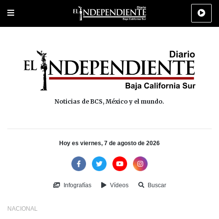
Portada
La Paz
Los Cabos
Policiaca
Deportes
Cultura
Na
Noticias de BCS, México y el mundo.
Hoy es viernes, 7 de agosto de 2026
Infografías
Vídeos
Buscar
NACIONAL