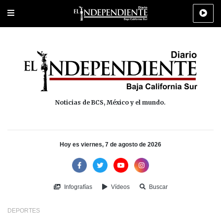
Portada
La Paz
Los Cabos
Policiaca
Deportes
Cultura
Na
Noticias de BCS, México y el mundo.
Hoy es viernes, 7 de agosto de 2026
Infografías
Vídeos
Buscar
DEPORTES