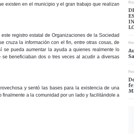
Ro
e existen en el municipio y el gran trabajo que realizan
D
E
I
L
 este registro estatal de Organizaciones de la Sociedad
e cruza la información con el fin, entre otras cosas, de
Re
í se pueda aumentar la ayuda a quienes realmente lo
Au
Sa
 se beneficiaban dos o tres veces al acudir a diversas
Re
De
fe
provechosa y sentó las bases para la existencia de una
M
 finalmente a la comunidad por un lado y facilitándole a