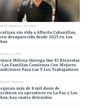
zabeth Ramírez
|
Los Cabos
calizan sin vida a Alberto Cabanillas,
ven desaparecido desde 2025 en Los
abos
dacción
|
La Paz
staca Milena Quiroga Que El Bienestar
 Las Familias Comienza Con Mejores
ndiciones Para Las Y Los Trabajadores
dacción
|
Policiaca
eguran más de 8 mil dosis de
rcóticos en operativos en La Paz y Los
bos; hay cuatro detenidos