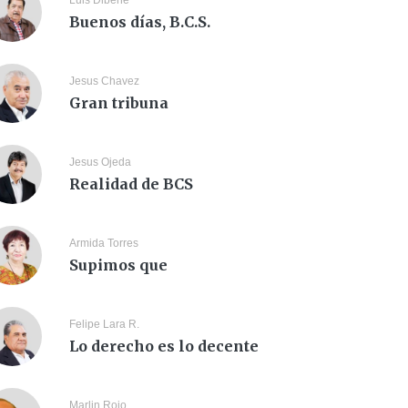
Luis Dibene
Buenos días, B.C.S.
Jesus Chavez
Gran tribuna
Jesus Ojeda
Realidad de BCS
Armida Torres
Supimos que
Felipe Lara R.
Lo derecho es lo decente
Marlin Rojo