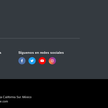
a
Síguenos en redes sociales
a California Sur. México
ve.com