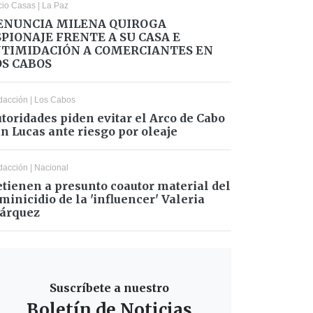
cio Casas
|
La Paz
ENUNCIA MILENA QUIROGA
SPIONAJE FRENTE A SU CASA E
NTIMIDACIÓN A COMERCIANTES EN
OS CABOS
dacción
|
Los Cabos
toridades piden evitar el Arco de Cabo
n Lucas ante riesgo por oleaje
dacción
|
Nacional
tienen a presunto coautor material del
minicidio de la 'influencer' Valeria
árquez
Suscríbete a nuestro
Boletín de Noticias