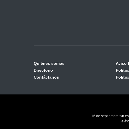
Quiénes somos
Aviso 
Directorio
Políti
Contáctanos
Políti
16 de septiembre s/n es
Teléf