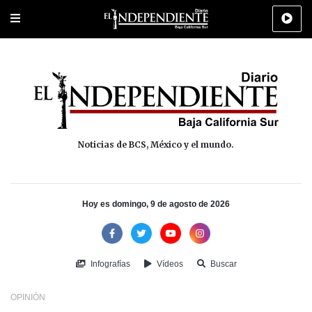
Portada
La Paz
Los Cabos
Policiaca
Deportes
Cultura
Na
Noticias de BCS, México y el mundo.
Hoy es domingo, 9 de agosto de 2026
Infografías
Vídeos
Buscar
OPINIÓN