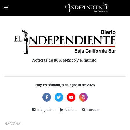
Portada
La Paz
Los Cabos
Policiaca
Deportes
Cultura
Na
Noticias de BCS, México y el mundo.
Hoy es sábado, 8 de agosto de 2026
Infografías
Vídeos
Buscar
NACIONAL