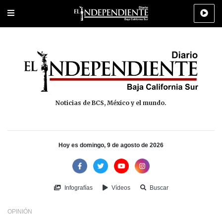
Portada
La Paz
Los Cabos
Policiaca
Deportes
Cultura
Na
Noticias de BCS, México y el mundo.
Hoy es domingo, 9 de agosto de 2026
Infografías
Vídeos
Buscar
OPINIÓN