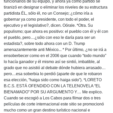
funcionarios de su equipo, y ahora ya como partido se
tiranizó en designar o eliminar los niveles de su estructura
partidista ÉL, sólo él, no un Consejo; ¿cómo iría a
gobernar ya como presidente, con todo el poder, el
ejecutivo y el legislativo?, dicen. Oórale. *Otra. Su
populismo; que ahora es positivo: el pueblo con él y él con
el pueblo, pero…¿sólo con eso le daría para ser un
estadista?, sobre todo ahora con un D. Trump
amenazantemente anti México... * Por último, ¿no se irá a
ensoberbecer como en el 2006 que cuando “todo mundo”
lo hacía ganador y él mismo así se sintió, imbatible, al
grado que no asistió al debate dónde hubiera arrasado…
pero…esa soberbia lo perdió (aparte de que le robaron
esa elección, “haiga sido como haiga sido”). *LORETO
B.C.S. ESTÁ OFENDIDO CON LA TELENOVELA “EL
BIENAMADO” POR SU ARGUMENTO Y… Me explico.
Cuando se escogió a Los Cabos para filmar dos o tres
películas de corte internacional este sitio se promocionó
mucho como un gran destino turístico nacional e