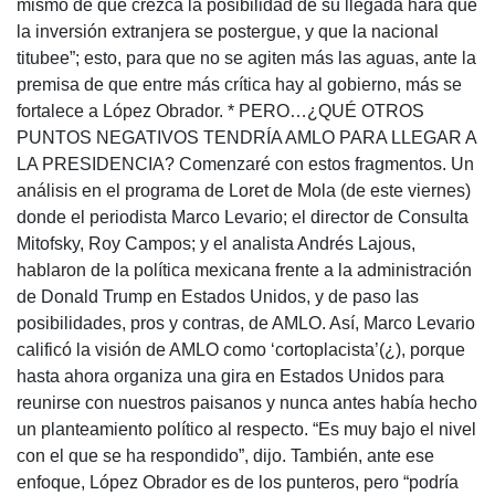
mismo de que crezca la posibilidad de su llegada hará que
la inversión extranjera se postergue, y que la nacional
titubee”; esto, para que no se agiten más las aguas, ante la
premisa de que entre más crítica hay al gobierno, más se
fortalece a López Obrador. * PERO…¿QUÉ OTROS
PUNTOS NEGATIVOS TENDRÍA AMLO PARA LLEGAR A
LA PRESIDENCIA? Comenzaré con estos fragmentos. Un
análisis en el programa de Loret de Mola (de este viernes)
donde el periodista Marco Levario; el director de Consulta
Mitofsky, Roy Campos; y el analista Andrés Lajous,
hablaron de la política mexicana frente a la administración
de Donald Trump en Estados Unidos, y de paso las
posibilidades, pros y contras, de AMLO. Así, Marco Levario
calificó la visión de AMLO como ‘cortoplacista’(¿), porque
hasta ahora organiza una gira en Estados Unidos para
reunirse con nuestros paisanos y nunca antes había hecho
un planteamiento político al respecto. “Es muy bajo el nivel
con el que se ha respondido”, dijo. También, ante ese
enfoque, López Obrador es de los punteros, pero “podría