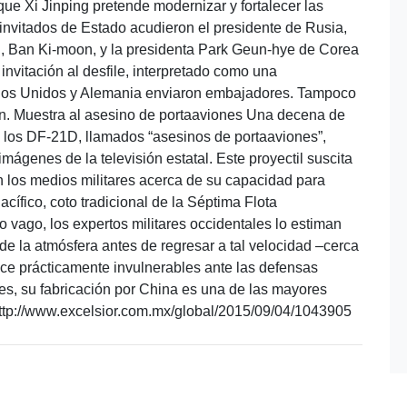
ue Xi Jinping pretende modernizar y fortalecer las
 invitados de Estado acudieron el presidente de Rusia,
NU, Ban Ki-moon, y la presidenta Park Geun-hye de Corea
invitación al desfile, interpretado como una
tados Unidos y Alemania enviaron embajadores. Tampoco
-Un. Muestra al asesino de portaaviones Una decena de
o, los DF-21D, llamados “asesinos de portaaviones”,
imágenes de la televisión estatal. Este proyectil suscita
 los medios militares acerca de su capacidad para
acífico, coto tradicional de la Séptima Flota
 vago, los expertos militares occidentales lo estiman
 de la atmósfera antes de regresar a tal velocidad –cerca
ace prácticamente invulnerables ante las defensas
res, su fabricación por China es una de las mayores
tp://www.excelsior.com.mx/global/2015/09/04/1043905