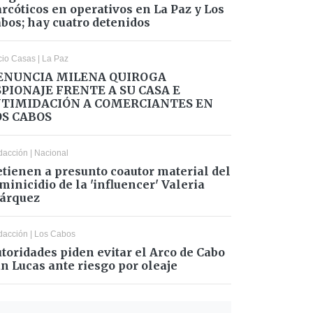
rcóticos en operativos en La Paz y Los
bos; hay cuatro detenidos
cio Casas
|
La Paz
ENUNCIA MILENA QUIROGA
SPIONAJE FRENTE A SU CASA E
NTIMIDACIÓN A COMERCIANTES EN
OS CABOS
dacción
|
Nacional
tienen a presunto coautor material del
minicidio de la 'influencer' Valeria
árquez
dacción
|
Los Cabos
toridades piden evitar el Arco de Cabo
n Lucas ante riesgo por oleaje