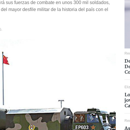
rá sus fuerzas de combate en unos 300 mil soldados,
 del mayor desfile militar de la historia del país con el
5.
Re
De
De
Co
Eli
Lo
jo
C
Re
As