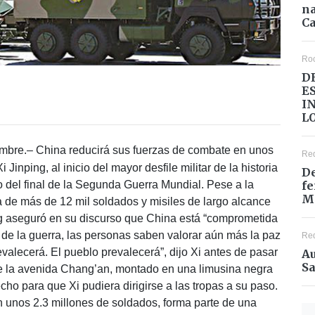
na
Ca
Ro
D
E
I
L
bre.– China reducirá sus fuerzas de combate en unos
Re
Jinping, al inicio del mayor desfile militar de la historia
De
fe
io del final de la Segunda Guerra Mundial. Pese a la
M
a de más de 12 mil soldados y misiles de largo alcance
ng aseguró en su discurso que China está “comprometida
a de la guerra, las personas saben valorar aún más la paz
Re
prevalecerá. El pueblo prevalecerá”, dijo Xi antes de pasar
Au
Sa
 de la avenida Chang’an, montado en una limusina negra
ho para que Xi pudiera dirigirse a las tropas a su paso.
n unos 2.3 millones de soldados, forma parte de una