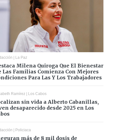
dacción
|
La Paz
staca Milena Quiroga Que El Bienestar
 Las Familias Comienza Con Mejores
ndiciones Para Las Y Los Trabajadores
zabeth Ramírez
|
Los Cabos
calizan sin vida a Alberto Cabanillas,
ven desaparecido desde 2025 en Los
abos
dacción
|
Policiaca
eguran más de 8 mil dosis de