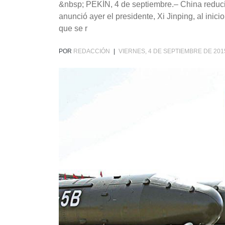
&nbsp; PEKÍN, 4 de septiembre.– China reduci
anunció ayer el presidente, Xi Jinping, al inicio
que se r
POR
REDACCIÓN
|
VIERNES, 4 DE SEPTIEMBRE DE 201