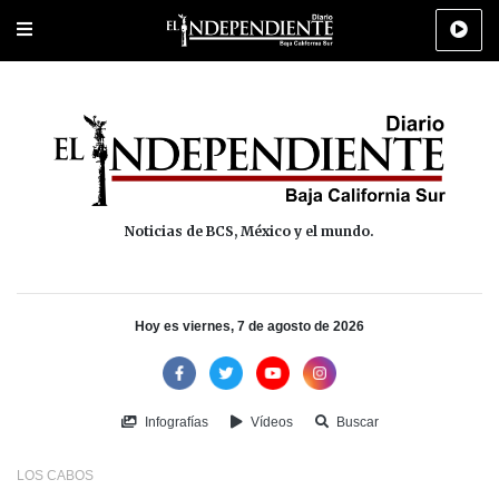
Portada
La Paz
Los Cabos
Policiaca
Deportes
Cultura
Na
Noticias de BCS, México y el mundo.
Hoy es viernes, 7 de agosto de 2026
Infografías
Vídeos
Buscar
LOS CABOS