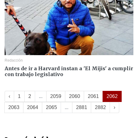
Redacción
Antes de ir a Harvard instan a 'El Mijis' a cumplir
con trabajo legislativo
‹
1
2
...
2059
2060
2061
2062
2063
2064
2065
...
2881
2882
›