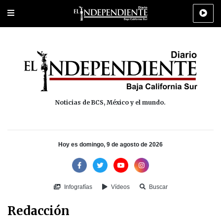
Portada
La Paz
Los Cabos
Policiaca
Deportes
Cultura
Na
Noticias de BCS, México y el mundo.
Hoy es domingo, 9 de agosto de 2026
Infografías
Vídeos
Buscar
Redacción