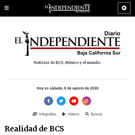
Portada
La Paz
Los Cabos
Policiaca
Deportes
Cultura
Na
Noticias de BCS, México y el mundo.
Hoy es sábado, 8 de agosto de 2026
Infografías
Vídeos
Buscar
Realidad de BCS