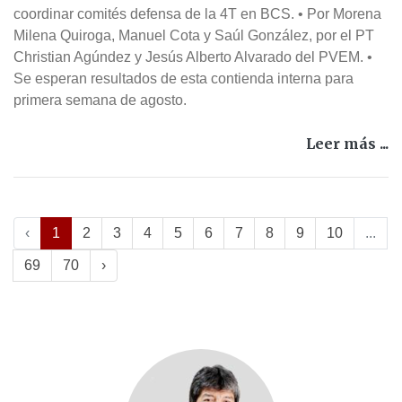
coordinar comités defensa de la 4T en BCS. • Por Morena
Milena Quiroga, Manuel Cota y Saúl González, por el PT
Christian Agúndez y Jesús Alberto Alvarado del PVEM. •
Se esperan resultados de esta contienda interna para
primera semana de agosto.
Leer más ...
‹
1
2
3
4
5
6
7
8
9
10
...
69
70
›