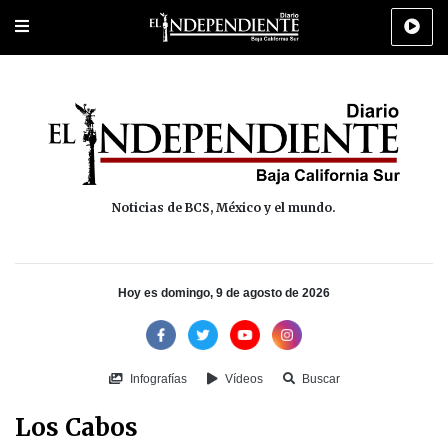
Portada
La Paz
Los Cabos
Policiaca
Deportes
Cultura
Na
Noticias de BCS, México y el mundo.
Hoy es domingo, 9 de agosto de 2026
Infografías
Vídeos
Buscar
Los Cabos