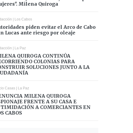
jeres". Milena Quiroga
dacción
|
Los Cabos
toridades piden evitar el Arco de Cabo
n Lucas ante riesgo por oleaje
dacción
|
La Paz
ILENA QUIROGA CONTINÚA
ECORRIENDO COLONIAS PARA
ONSTRUIR SOLUCIONES JUNTO A LA
IUDADANÍA
cio Casas
|
La Paz
ENUNCIA MILENA QUIROGA
SPIONAJE FRENTE A SU CASA E
NTIMIDACIÓN A COMERCIANTES EN
OS CABOS