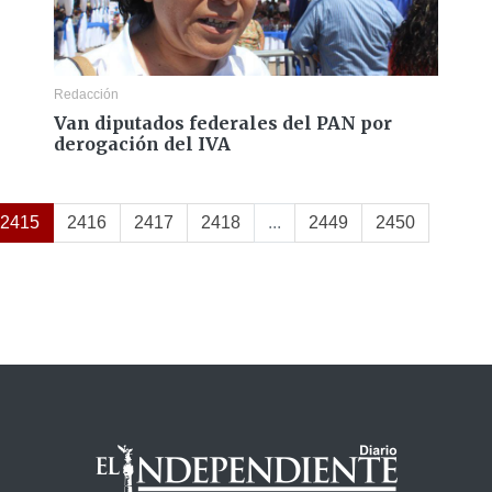
Redacción
s
Van diputados federales del PAN por
derogación del IVA
2415
2416
2417
2418
...
2449
2450