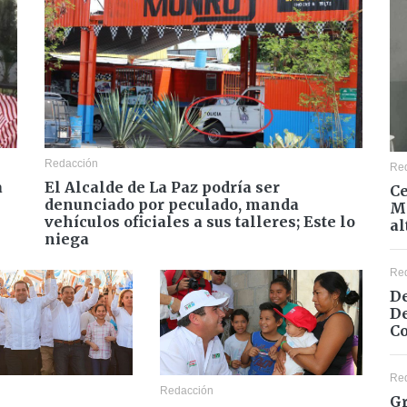
Redacción
Re
a
El Alcalde de La Paz podría ser
Ce
denunciado por peculado, manda
Mé
vehículos oficiales a sus talleres; Este lo
al
niega
Re
De
De
Co
Re
Redacción
Gr