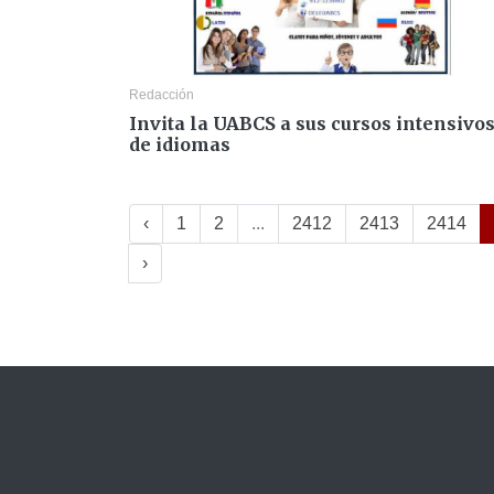
Redacción
Invita la UABCS a sus cursos intensivo
de idiomas
‹
1
2
...
2412
2413
2414
›