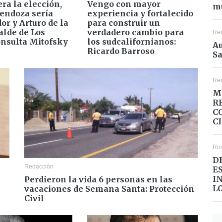
era la elección,
Vengo con mayor
mu
endoza sería
experiencia y fortalecido
or y Arturo de la
para construir un
alde de Los
verdadero cambio para
Re
onsulta Mitofsky
los sudcalifornianos:
Au
Ricardo Barroso
Sa
Re
M
R
C
C
Ro
D
Redacción
E
I
Perdieron la vida 6 personas en las
L
vacaciones de Semana Santa: Protección
Civil