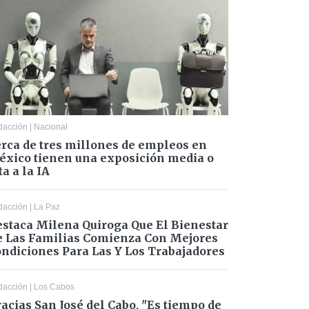
dacción
|
Nacional
rca de tres millones de empleos en
xico tienen una exposición media o
ta a la IA
dacción
|
La Paz
staca Milena Quiroga Que El Bienestar
 Las Familias Comienza Con Mejores
ndiciones Para Las Y Los Trabajadores
dacción
|
Los Cabos
acias San José del Cabo, "Es tiempo de