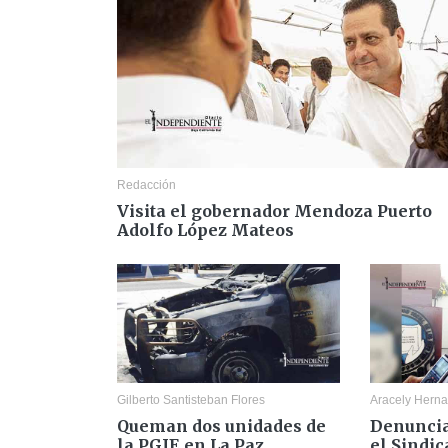
Redacción
Visita el gobernador Mendoza Puerto
Adolfo López Mateos
Gilberto Santisteban Flores
Aracely Herna
Queman dos unidades de
Denunci
la PGJE en La Paz
el Sindic