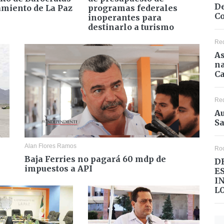
De
amiento de La Paz
programas federales
Co
inoperantes para
destinarlo a turismo
Re
As
na
Ca
Re
Au
Sa
Alan Flores Ramos
Ro
Baja Ferries no pagará 60 mdp de
D
impuestos a API
E
I
L