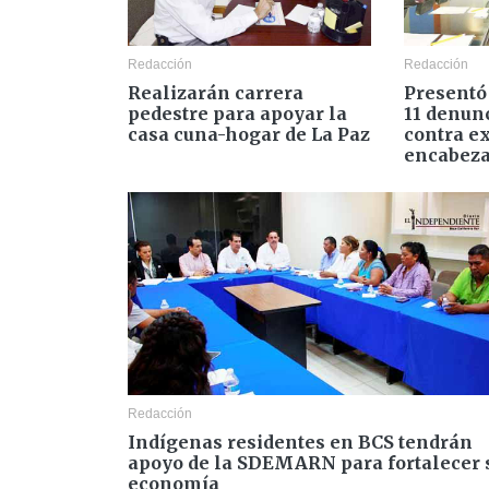
Redacción
Redacción
Realizarán carrera
Presentó 
pedestre para apoyar la
11 denun
casa cuna-hogar de La Paz
contra e
encabezad
Redacción
Indígenas residentes en BCS tendrán
apoyo de la SDEMARN para fortalecer 
economía