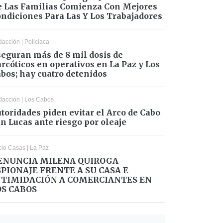
 Las Familias Comienza Con Mejores
ndiciones Para Las Y Los Trabajadores
dacción
|
Policiaca
eguran más de 8 mil dosis de
rcóticos en operativos en La Paz y Los
bos; hay cuatro detenidos
dacción
|
Los Cabos
toridades piden evitar el Arco de Cabo
n Lucas ante riesgo por oleaje
cio Casas
|
La Paz
ENUNCIA MILENA QUIROGA
SPIONAJE FRENTE A SU CASA E
NTIMIDACIÓN A COMERCIANTES EN
OS CABOS