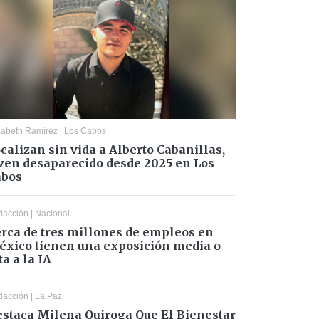
zabeth Ramírez
|
Los Cabos
calizan sin vida a Alberto Cabanillas,
ven desaparecido desde 2025 en Los
abos
dacción
|
Nacional
rca de tres millones de empleos en
xico tienen una exposición media o
ta a la IA
dacción
|
La Paz
staca Milena Quiroga Que El Bienestar