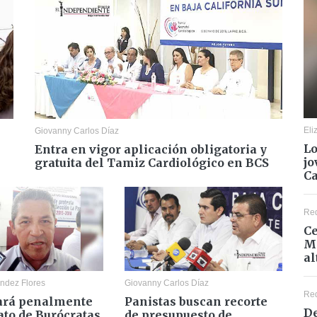
Eli
Giovanny Carlos Díaz
Lo
Entra en vigor aplicación obligatoria y
jo
gratuita del Tamiz Cardiológico en BCS
C
Re
Ce
Mé
al
ndez Flores
Giovanny Carlos Díaz
Re
ará penalmente
Panistas buscan recorte
De
ato de Burócratas
de presupuesto de