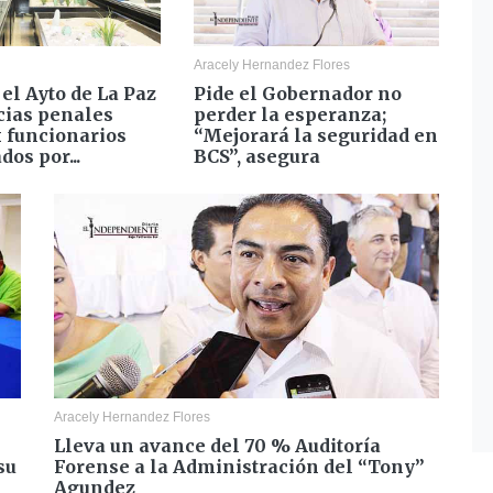
Aracely Hernandez Flores
el Ayto de La Paz
Pide el Gobernador no
cias penales
perder la esperanza;
x funcionarios
“Mejorará la seguridad en
os por...
BCS”, asegura
Aracely Hernandez Flores
Lleva un avance del 70 % Auditoría
su
Forense a la Administración del “Tony”
Agundez