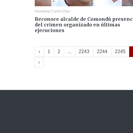
Giovanny Carlos Díaz
Reconoce alcalde de Comondú presenc
del crimen organizado en últimas
ejecuciones
‹
1
2
...
2243
2244
2245
›