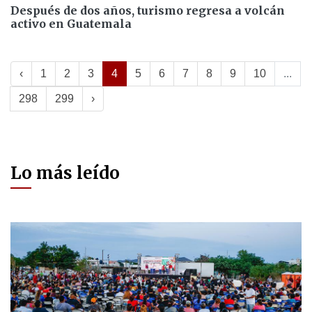
Después de dos años, turismo regresa a volcán
activo en Guatemala
‹
1
2
3
4
5
6
7
8
9
10
...
298
299
›
Lo más leído