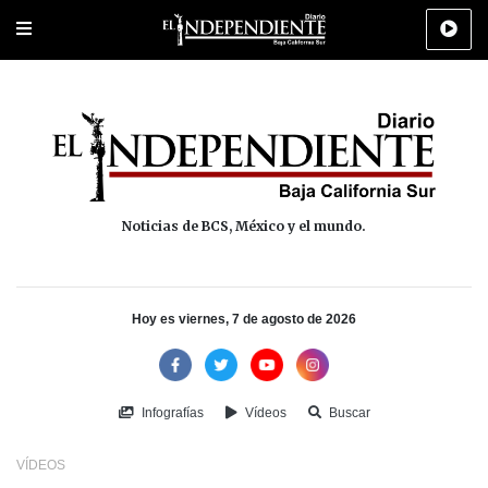
Portada
La Paz
Los Cabos
Policiaca
Deportes
Cultura
Na
Noticias de BCS, México y el mundo.
Hoy es viernes, 7 de agosto de 2026
Infografías
Vídeos
Buscar
VÍDEOS